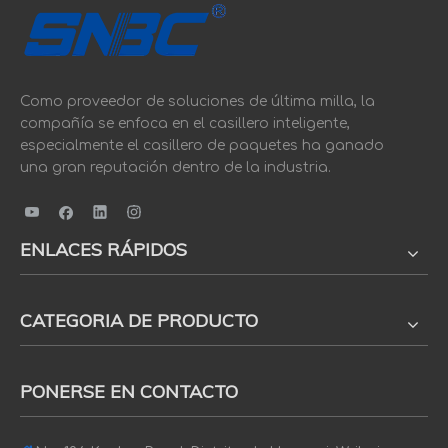
Como proveedor de soluciones de última milla, la
compañía se enfoca en el casillero inteligente,
especialmente el casillero de paquetes ha ganado
una gran reputación dentro de la industria.
ENLACES RÁPIDOS
Plataforma de Operación y
CATEGORIA DE PRODUCTO
Mantenimiento SNBC

Administración de dispositivos y software
PONERSE EN CONTACTO

Gestión de monitoreo

Manejo de advertencia

Control remoto y actualización