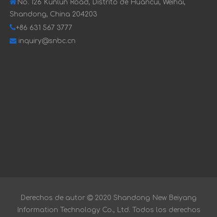

No. 126 Kunlun Road, Distrito de Huancui, Weihai,
Shandong, China 204203

+86 631 567 3777

inquiry@snbc.cn
Derechos de autor

2020 Shandong New Beiyang
Information Technology Co., Ltd. Todos los derechos